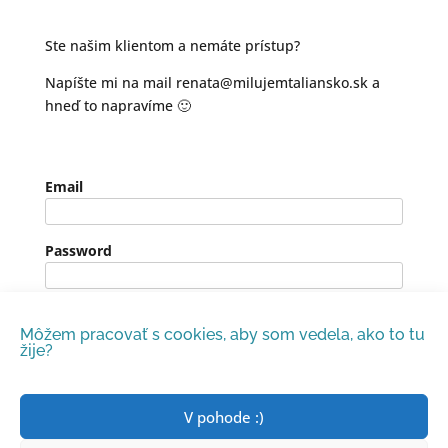
Ste našim klientom a nemáte prístup?
Napíšte mi na mail renata@milujemtaliansko.sk a
hneď to napravíme 🙂
Email
Password
Remember Me
Môžem pracovať s cookies, aby som vedela,
ako to tu
žije?
V pohode :)
Zabudli ste heslo?